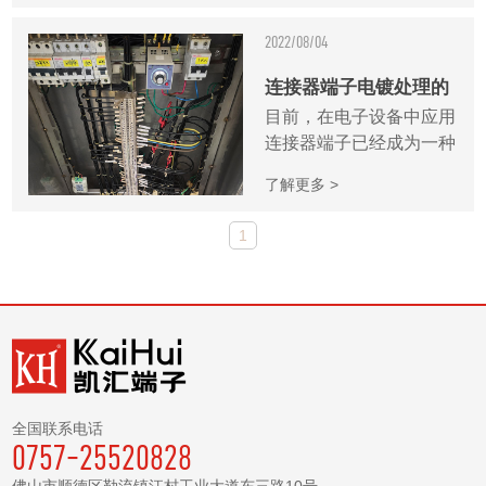
接，可保证设备正常运
2022/08/04
转。影响接线端子导电性
能的因素主要有：导电材
连接器端子电镀处理的
料的选择、...
目前，在电子设备中应用
重要性
连接器端子已经成为一种
趋势，而接线端子器件本
了解更多 >
身也在逐渐增大，并且可
承载更大的功率，随着连
1
接器端子在设备功能方面
的重要性越显突出，因此
更需抓...
全国联系电话
0757-25520828
佛山市顺德区勒流镇江村工业大道东三路10号