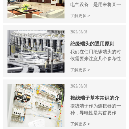
电气设备，是用来将某一
数值的交流电压（电流）
了解更多 >
变成频率相同的另一种或
几种数值不同的电压（电
2022/08/08
流）的设备。电力变压器
的可靠性由其健康状况决
绝缘端头的通用原则
定，不...
我们在使用绝缘端头的时
候需要来注意几个参考性
原则，根据这些不同的方
了解更多 >
面上才可以更好的来进行
使用，作为一个使用者对
2022/08/08
于这些不同方面上的原则
是需要一定的了解的，为
接线端子基本常识的介
了我们...
接线端子作为连接器的一
绍
种，导电性是其首要作
用。导线通过接线端子与
了解更多 >
线路板、控制器等进行连